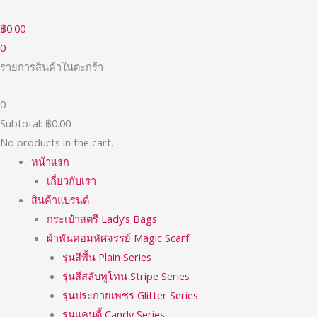
Skip
ค้นหา:
ราคา
ราคา
to
ต่ำ
สูงสุด
฿
0.00
content
สุด
0
รายการสินค้าในตะกร้า
0
Subtotal:
฿
0.00
No products in the cart.
หน้าแรก
เกี่ยวกับเรา
สินค้าแบรนด์
กระเป๋าสตรี Lady’s Bags
ผ้าพันคอมหัศจรรย์ Magic Scarf
รุ่นสีพื้น Plain Series
รุ่นสีสลับทูโทน Stripe Series
รุ่นประกายเพชร Glitter Series
รุ่นแคนดี้ Candy Series