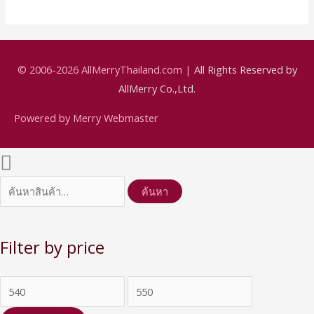
© 2006-2026
AllMerryThailand.com
|
All Rights Reserved by
AllMerry Co.,Ltd.
Powered by Merry Webmaster
ค้นหา
Filter by price