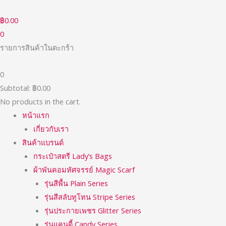
Skip
ค้นหา:
ราคา
ราคา
to
ต่ำ
สูงสุด
฿
0.00
content
สุด
0
รายการสินค้าในตะกร้า
0
Subtotal:
฿
0.00
No products in the cart.
หน้าแรก
เกี่ยวกับเรา
สินค้าแบรนด์
กระเป๋าสตรี Lady’s Bags
ผ้าพันคอมหัศจรรย์ Magic Scarf
รุ่นสีพื้น Plain Series
รุ่นสีสลับทูโทน Stripe Series
รุ่นประกายเพชร Glitter Series
รุ่นแคนดี้ Candy Series