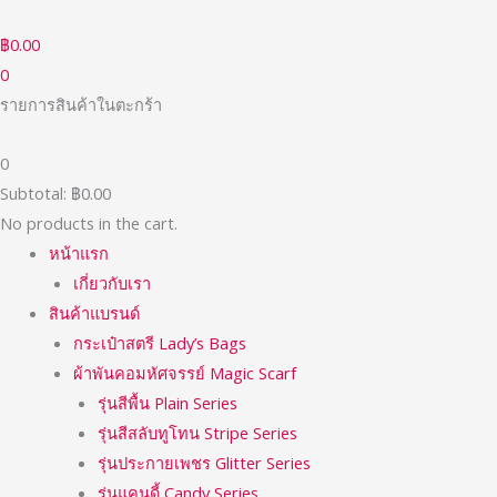
Skip
ค้นหา:
ราคา
ราคา
to
ต่ำ
สูงสุด
฿
0.00
content
สุด
0
รายการสินค้าในตะกร้า
0
Subtotal:
฿
0.00
No products in the cart.
หน้าแรก
เกี่ยวกับเรา
สินค้าแบรนด์
กระเป๋าสตรี Lady’s Bags
ผ้าพันคอมหัศจรรย์ Magic Scarf
รุ่นสีพื้น Plain Series
รุ่นสีสลับทูโทน Stripe Series
รุ่นประกายเพชร Glitter Series
รุ่นแคนดี้ Candy Series