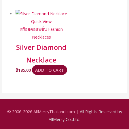
Quick View
สร้อยคอแฟชั่น Fashion
Necklaces
Silver Diamond
Necklace
฿
185.00
ADD TO CART
© 2006-2026
AllMerryThailand.com
|
All Rights Reserved by
AllMerry Co.,Ltd.