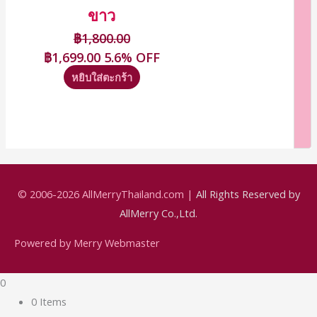
ขาว
฿
1,800.00
฿
1,699.00
5.6% OFF
หยิบใส่ตะกร้า
© 2006-2026
AllMerryThailand.com
|
All Rights Reserved by
AllMerry Co.,Ltd.
Powered by Merry Webmaster
0
0 Items