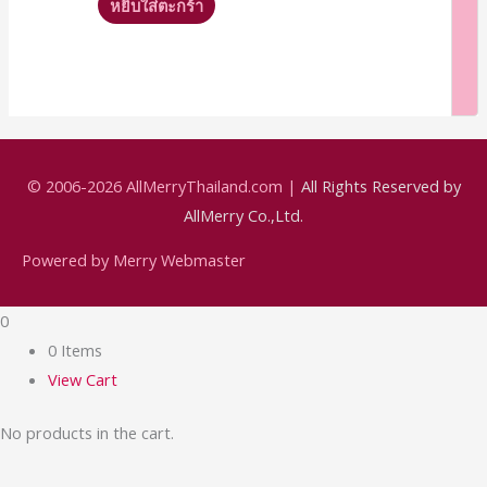
หยิบใส่ตะกร้า
© 2006-2026
AllMerryThailand.com
|
All Rights Reserved by
AllMerry Co.,Ltd.
Powered by Merry Webmaster
0
0 Items
View Cart
No products in the cart.