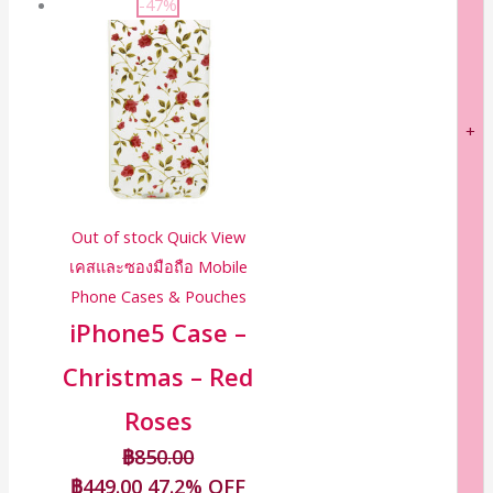
-47%
+
Out of stock
Quick View
เคสและซองมือถือ Mobile
Phone Cases & Pouches
iPhone5 Case –
Christmas – Red
Roses
฿
850.00
฿
449.00
47.2% OFF