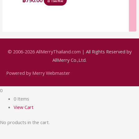
อ่านเพิ่ม
© 2006-2026
AllMerryThailand.com
|
All Rights Reserved by
AllMerry Co.,Ltd.
Powered by Merry Webmaster
0
0 Items
View Cart
No products in the cart.