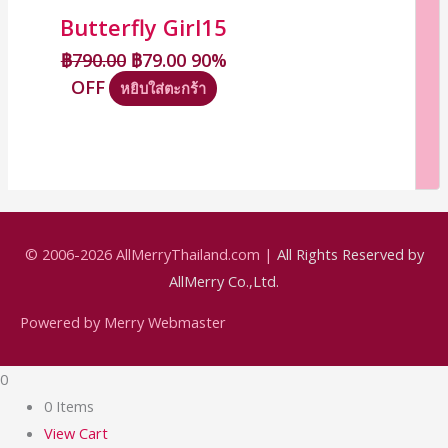
Butterfly Girl15
฿
790.00
฿
79.00
90%
OFF
หยิบใส่ตะกร้า
© 2006-2026
AllMerryThailand.com
|
All Rights Reserved by
AllMerry Co.,Ltd.
Powered by Merry Webmaster
0
0 Items
View Cart