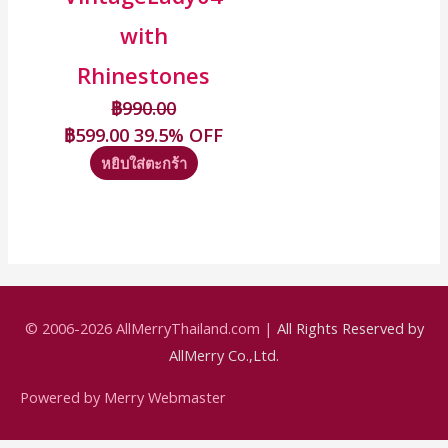
with
Rhinestones
฿
990.00
฿
599.00
39.5% OFF
หยิบใส่ตะกร้า
© 2006-2026
AllMerryThailand.com
|
All Rights Reserved by
AllMerry Co.,Ltd.
Powered by Merry Webmaster