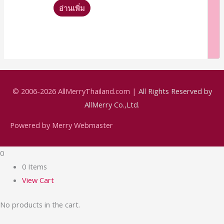
อ่านเพิ่ม
© 2006-2026
AllMerryThailand.com
|
All Rights Reserved by
AllMerry Co.,Ltd.
Powered by Merry Webmaster
0
0 Items
View Cart
No products in the cart.