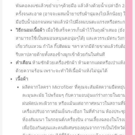
พันคอลงแช่แล้วขยำเบาๆด้วยมือ แล้วล้างด้วยน้ำเปล่าอีก 2-3
ครั้งจนสะอาด (อาจจะผสมน้ำยาปรับผ้านุ่มลงไปเล็กน้อย) ใช้
มือบีบน้ำออกจนหมาดแล้วนำไปผึ่งลมบนตะแกรงหรือตระกร้า
วิธีถนอมเนื้อผ้า
เมื่อใช้เสร็จควรเก็บผ้าไว้ในถุงผ้าเสมอ (ยัง
สามารถใช้เป็นหมอนหนุนคอนุ่มๆได้) และควรระมัดระวังการ
เกี่ยวกับแหวน กำไล กิ๊ปติดผม ฯลฯ หากมีด้ายขาดแล้วรับต้อง
รีบหาปลายด้ายทั้งสองข้างผูกเข้าด้วยกันในทันที
คำเตือน
ห้ามซักด้วยเครื่องซักผ้า ห้ามตากแดดหรือเป่าแห้ง
ด้วยความร้อน เพราะจะทำให้เนื้อผ้าแห้งไม่นุ่มได้
เนื้อผ้า
ผลิตจากไลครา Microfiber ที่คุณจะสัมผัสความยืดหยุ่นนุ่ม
ละมุนละมัย ไปพร้อมๆ กับความอบอุ่นแก่ร่างกายในยามลม
ฝนพัดปะทะผิวกาย หรือแม้นแต่อากาศหนาวในสถานที่ที่ใช้
เครื่องปรับอากาศอันเย็นระเยือก ในที่ทำงาน ห้องประชุม
ห้องสัมมนา ในรถยนต์/เครื่องบิน งานเลี้ยงฉลองในโรงแรม
เพื่อป้องกันคุณและคนพิเศษของคุณจากการเป็นไข้หวัดได้