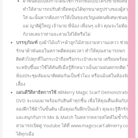
ผ้าพันคอแปลงร่างได้นี้ใช้การถักทอแบบโครงข่ายพิเศษ
ทำให้สามารถปรับตัวยืดหยุ่นได้ทุกขนาดรูปร่างของผู้สวม
ใส่ ฉะนั้นหากต้องการให้เป็นของขวัญแด่คนพิเศษเช่นคุณ
แม่ ญาติผู้ใหญ่ เจ้านาย พี่น้อง เพื่อนๆ แล้ว คุณจะไม่ต้อง
กังวลเลยว่าท่านจะสวมใส่ได้หรือไม่
บรรจุภัณฑ์
ถุงผ้าไม้แก้ว+ผ้าลูกไม้สวยงามหวานแหวว ช่วยเก็บ
รักษาผ้าพันคอในสภาพดีตลอดเวลา ทำให้คุณสามารถพก
ติดตัวไปทุกที่ในกระเป๋าถือหรือกระเป๋าสะพาย เตรียมพร้อมที่
จะหยิบขึ้นมาใช้ได้ทันทีเมื่อรู้สึกหนาวเย็นยามฝนตกรถติด ใน
ห้องประชุมสัมมนาติดต่อกันเป็นชั่วโมง หรือแม้แต่ในห้องจัด
เลี้ยง
แผ่นดีวีดีสาธิตการใช้
AllMerry Magic Scarf Demonstration
DVD จะแนบมาพร้อมกับสินค้าทุกชิ้น เพื่อให้คุณตื่นเต้นกับการ
ลองฝึกใช้ผ้าในขั้นต้น เมื่อคุณเริ่มฝึกเป็นแล้ว คุณจะรู้สึกรัก
และสนุกกับการ Mix & Match ในหลากหลายสไตล์ไม่ซ้ำกัน
สามารถเปิดดู Youtube ได้ที่ www.magicscarf.allmerry.com
ได้ทุกเมื่อ