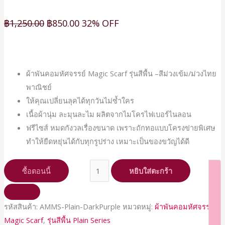
฿
1,250.00
฿
850.00
32% OFF
ผ้าพันคอมหัศจรรย์ Magic Scarf รุ่นสีพื้น –สีม่วงเข้ม/ม่วงไทย
พาณิชย์
ให้คุณเปลี่ยนลุคได้ทุกวันไม่ซ้ำใคร
เนื้อผ้านุ่ม ละมุนละไม ผลิตจากไมโครไฟเบอร์ไนลอน
ฟรีไซส์ หมดกังวลเรื่องขนาด เพราะถักทอแบบโครงข่ายพิเศษ
ทำให้ยืดหยุ่นได้กับทุกรูปร่าง เหมาะเป็นของขวัญได้ดี
ซื้อตอนนี้
หยิบใส่ตะกร้า
รหัสสินค้า:
AMMS-Plain-DarkPurple
หมวดหมู่:
ผ้าพันคอมหัศจรรย์
Magic Scarf
,
รุ่นสีพื้น Plain Series